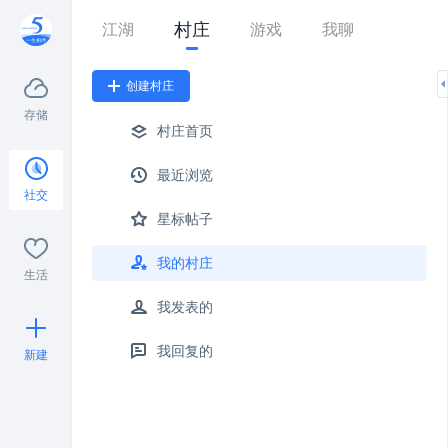
村庄
江湖
游戏
我聊
创建村庄
存储
村庄首页
最近浏览
社交
星标帖子
我的村庄
生活
我发表的
我回复的
新建