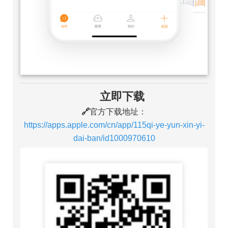
立即下载
🔗
官方下载地址：
https://apps.apple.com/cn/app/115qi-ye-yun-xin-yi-
dai-ban/id1000970610