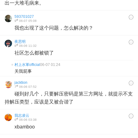
出一大堆毛病来。
593701027
#
9
06-07 05:08
我也出现了这个问题，怎么解决的？
夜思明
#
8
06-06 11:32
社区怎么都被锁了
村上水軍official
06-07 01:24
关我屁事
jacktion
#
7
06-06 07:52
碰到好几个，只要解压密码是第三方网址，就提示不支
持解压类型，应该是又被合谐了
我志凌云
#
6
06-06 03:38
xbamboo