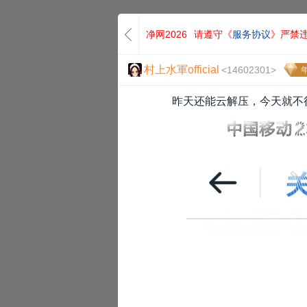
净网2026
请遵守《
服务协议
》严禁
村上水軍official
<14602301>
年
昨天还能云解压，今天就不