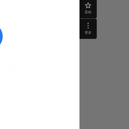
星标
更多