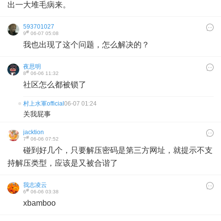
出一大堆毛病来。
593701027
#
9
06-07 05:08
我也出现了这个问题，怎么解决的？
夜思明
#
8
06-06 11:32
社区怎么都被锁了
村上水軍official
06-07 01:24
关我屁事
jacktion
#
7
06-06 07:52
碰到好几个，只要解压密码是第三方网址，就提示不支
持解压类型，应该是又被合谐了
我志凌云
#
6
06-06 03:38
xbamboo