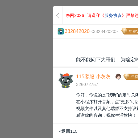
净网2026
请遵守《
服务协议
》严禁
332842020
<332842020>
年费V
能不能问下大哥们，为啥定
115客服-小灰灰
年费
326072757
你好，你说的是“我听”的定时关
在小程序打开音频，点“更多”可
视频文件以及其他端暂不支持设
感谢你的咨询，祝你生活愉快！
<返回115