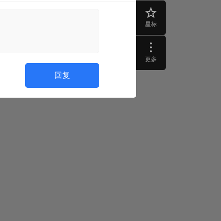
星标
更多
回复