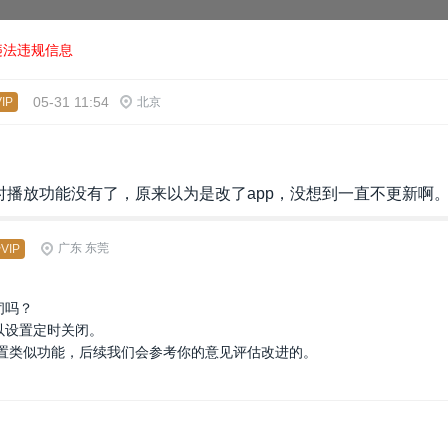
违法违规信息
05-31 11:54
IP
北京
时播放功能没有了，原来以为是改了app，没想到一直不更新啊
广东 东莞
VIP
闭吗？
以设置定时关闭。
置类似功能，后续我们会参考你的意见评估改进的。