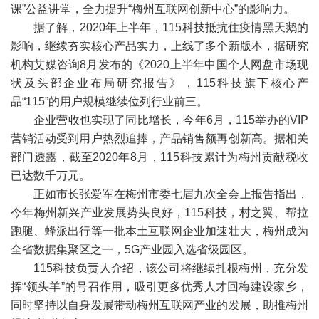
课”公益讲堂，全力提升“梅州互联网创新中心”的影响力。
据了解，2020年上半年，115科技抵抗住疫情黑天鹅的
影响，继续夯实核心产品实力，上线了多个新版本，据研究
机构艾媒咨询8月发布的《2020上半年中国个人网盘市场现
状及头部企业布局研究报告》，115科技旗下核心产
品“115”的用户规模继续位列行业前三。
企业营收也实现了同比增长，今年6月，115举办的VIP
营销活动受到用户热烈追捧，产品销售额再创新高。据相关
部门透露，截至2020年8月，115科技累计为梅州贡献税收
已达数千万元。
正如市长张爱军在梅州市委七届九次全会上报告指出，
今年梅州新兴产业发展势头良好，115科技，村之翼、帮拉
跑腿、蜂派出行等一批本土互联网企业加速壮大，梅州成为
全省数据集聚区之一，5G产业园入选省级园区。
115科技负责人介绍，该公司将继续扎根梅州，充分发
挥“领头羊”的号召作用，吸引更多优秀人才回梅建设家乡，
同时坚持以自身发展带动梅州互联网产业的发展，助推梅州