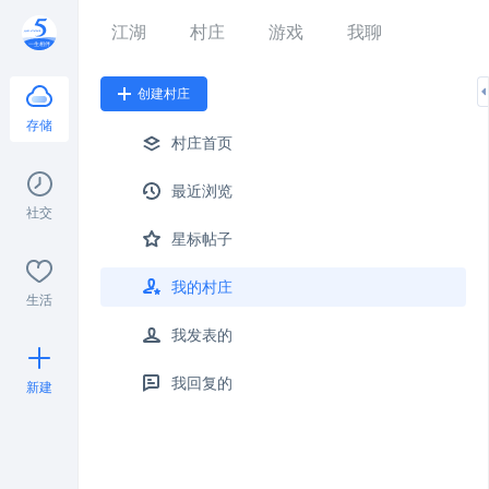
江湖
村庄
游戏
我聊
创建村庄
存储
村庄首页
最近浏览
社交
星标帖子
我的村庄
生活
我发表的
我回复的
新建